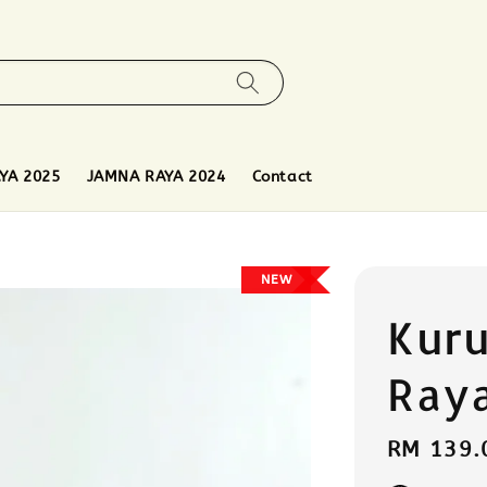
YA 2025
JAMNA RAYA 2024
Contact
NEW
Kuru
Ray
Regular
RM 139.
price