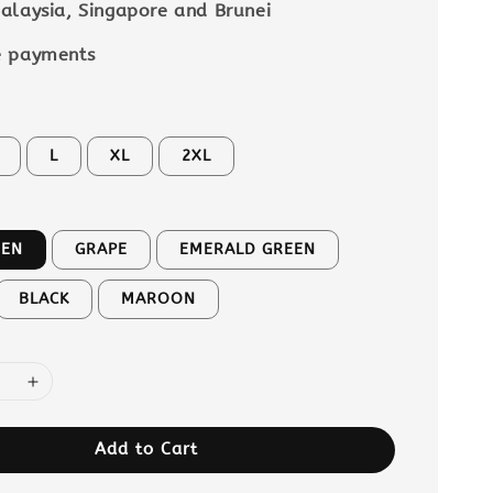
alaysia, Singapore and Brunei
e payments
L
XL
2XL
EEN
GRAPE
EMERALD GREEN
BLACK
MAROON
Add to Cart