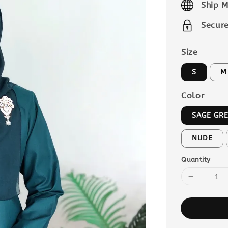
Ship M
Secur
Size
S
M
Color
SAGE GR
NUDE
Quantity