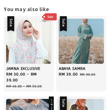
You may also like
Sale
Sale
JAMNA EXCLUSIVE
ABAYA SAMRA
Sale
RM 30.00
-
RM
Sale
RM 39.00
Regular
RM 99.00
price
39.00
price
price
Regular
RM 49.00
-
RM 59.00
price
LIMITED
Sale