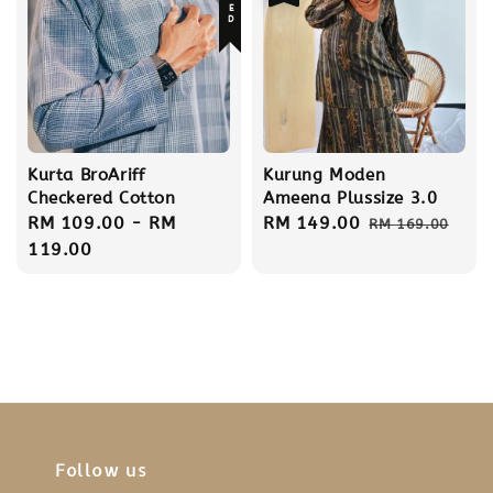
Kurta BroAriff
Kurung Moden
Checkered Cotton
Ameena Plussize 3.0
Regular
RM 109.00
-
RM
Sale
RM 149.00
Regular
RM 169.00
price
119.00
price
price
Follow us