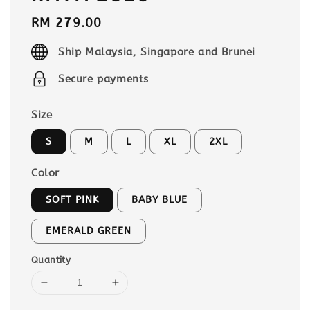
Regular
RM 279.00
price
Ship Malaysia, Singapore and Brunei
Secure payments
Size
S
M
L
XL
2XL
Color
SOFT PINK
BABY BLUE
EMERALD GREEN
Quantity